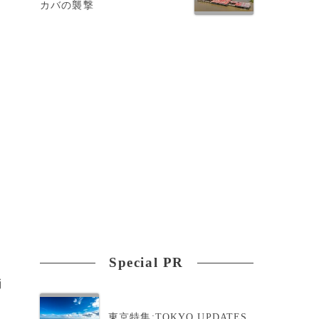
カバの襲撃
Special PR
消
東京特集:TOKYO UPDATES