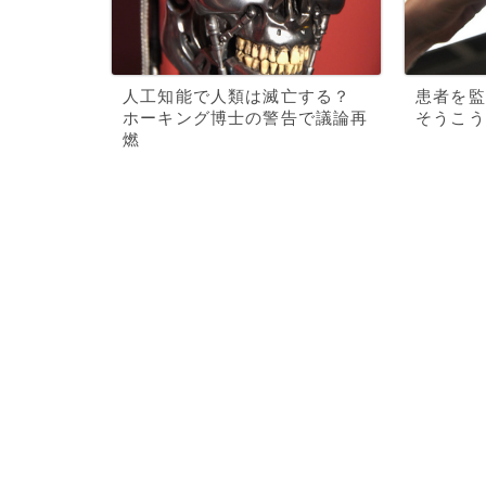
人工知能で人類は滅亡する？
患者を監
ホーキング博士の警告で議論再
そうこう
燃