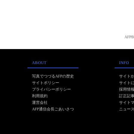
AFP
ABOUT
INFO
写真でつづるAFPの歴史
サイト
サイトポリシー
サイト
プライバシーポリシー
採用情
利用規約
訂正記
運営会社
サイト
AFP通信会長ごあいさつ
ニュー