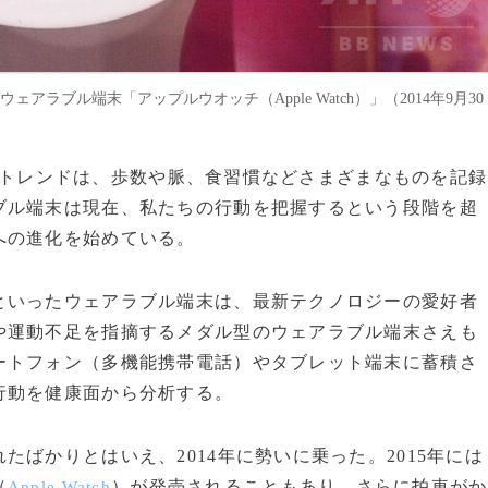
ェアラブル端末「アップルウオッチ（Apple Watch）」（2014年9月30
端末のトレンドは、歩数や脈、食習慣などさまざまなものを記録
ブル端末は現在、私たちの行動を把握するという段階を超
への進化を始めている。
いったウェアラブル端末は、最新テクノロジーの愛好者
や運動不足を指摘するメダル型のウェアラブル端末さえも
ートフォン（多機能携帯電話）やタブレット端末に蓄積さ
行動を健康面から分析する。
ばかりとはいえ、2014年に勢いに乗った。2015年には
（
）が発売されることもあり、さらに拍車がか
Apple Watch