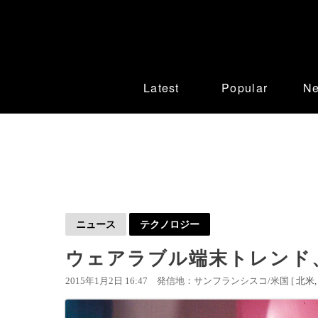
Latest
Popular
N
ニュース
テクノロジー
ウェアラブル端末トレンド
2015年1月2日 16:47
発信地：サンフランシスコ/米国 [
北米