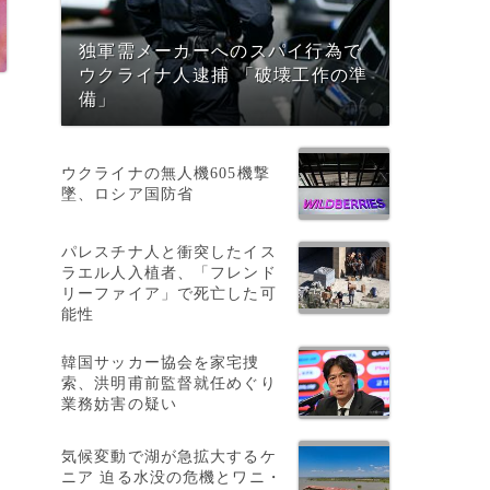
独軍需メーカーへのスパイ行為で
ウクライナ人逮捕 「破壊工作の準
備」
ウクライナの無人機605機撃
墜、ロシア国防省
パレスチナ人と衝突したイス
ラエル人入植者、「フレンド
リーファイア」で死亡した可
能性
韓国サッカー協会を家宅捜
索、洪明甫前監督就任めぐり
業務妨害の疑い
気候変動で湖が急拡大するケ
ニア 迫る水没の危機とワニ・