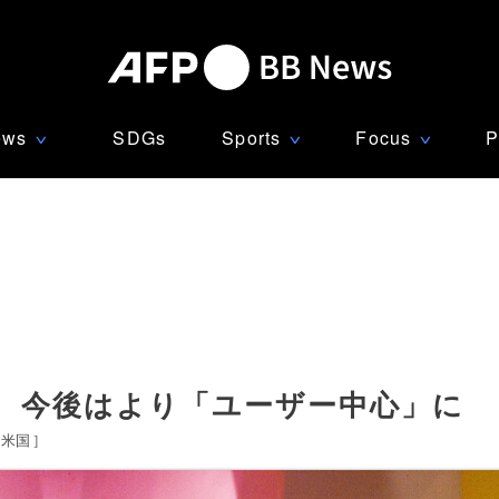
ews
SDGs
Sports
Focus
P
∨
∨
∨
、今後はより「ユーザー中心」に
米国
]