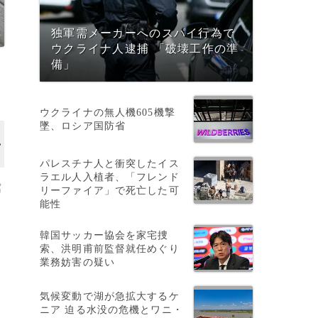
独軍需メーカーへのスパイ行為で
ウクライナ人逮捕 「破壊工作の準
備」
ウクライナの無人機605機撃
墜、ロシア国防省
パレスチナ人と衝突したイス
ラエル人入植者、「フレンド
腐
リーファイア」で死亡した可
能性
韓国サッカー協会を家宅捜
索、洪明甫前監督就任めぐり
業務妨害の疑い
気候変動で湖が急拡大するケ
ニア 迫る水没の危機とワニ・