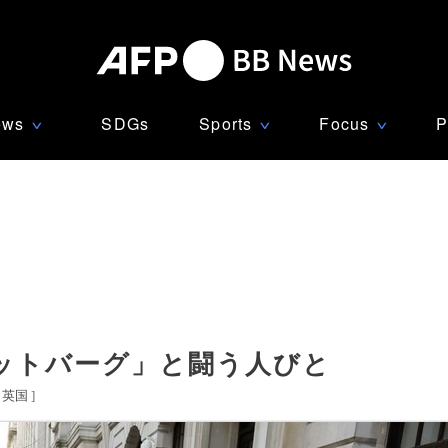
ews
SDGs
Sports
Focus
P
∨
∨
∨
ットバーグ」と闘う人びと
英国
]