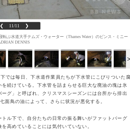
❮
11/11
❯
転ぶ水道大手テムズ・ウォーター（Thames Water）のビンス・ミニー
DRIAN DENNIS
地下では毎日、下水道作業員たちが下水管にこびりついた
いを続けている。下水管を詰まらせる巨大な廃油の塊は氷
バーグ」と呼ばれ、クリスマスシーズンには台所から排出
の七面鳥の油によって、さらに状況が悪化する。
トル下で、自分たちの日常の振る舞いがファットバーグ
険を高めていることには気付いていない。