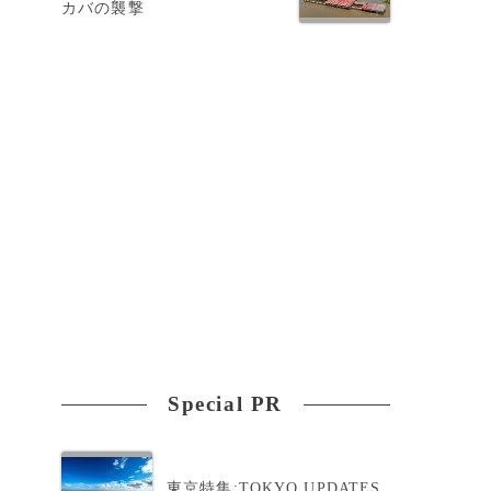
カバの襲撃
キ
r
Special PR
東京特集:TOKYO UPDATES