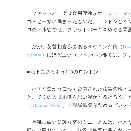
ファットバーグは食用廃油がウェットティッ
ゴミと一緒に固まったものだ。ロンドンとイン
ロの下水管では、ファットバーグをめぐる問
だが、英首相官邸のあるダウニング街（
Dow
）にほど近いロンドン中心部では、フ
Square
■地下にあるもう1つのロンドン
ハエや虫がうごめく密閉された漆黒の地下世
と、多くの人は地獄を思い浮かべるだろう。
（
）で現場監督を務めるビンス・
Thames Water
長靴に白い防護服姿のミニーさんは、小さな
部へと降りていく。「状況は確実に悪くなっ