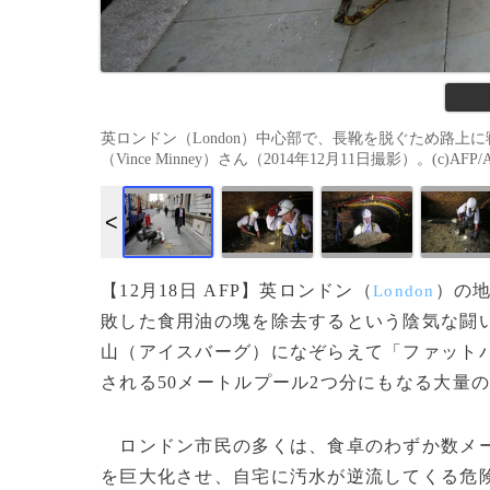
英ロンドン（London）中心部で、長靴を脱ぐため路上に寝
（Vince Minney）さん（2014年12月11日撮影）。(c)AFP/A
【12月18日 AFP】英ロンドン（
）の
London
敗した食用油の塊を除去するという陰気な闘
山（アイスバーグ）になぞらえて「ファット
される50メートルプール2つ分にもなる大量
ロンドン市民の多くは、食卓のわずか数メー
を巨大化させ、自宅に汚水が逆流してくる危