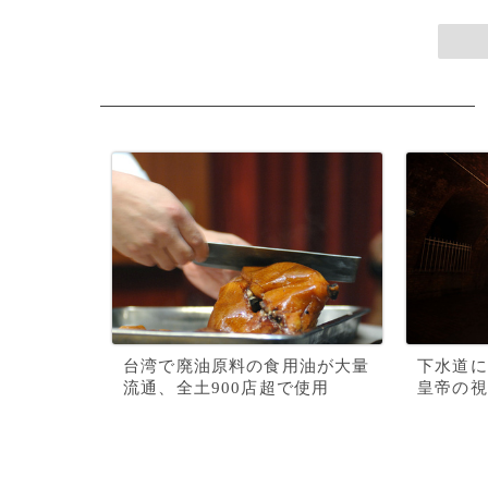
台湾で廃油原料の食用油が大量
下水道に
流通、全土900店超で使用
皇帝の視