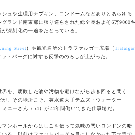
シュや生理用ナプキン、コンドームなどありとあらゆる
グランド南東部に張り巡らされた総全長およそ6万9000
題が深刻化の一途をたどっている。
）や観光名所のトラファルガー広場（
ning Street
Trafalga
ァットバーグに対する反撃ののろしが上がった。
界を、腐敗した油や汚物を避けながら歩き回ると聞く
だが、その場所こそ、英水道大手テムズ・ウォーター
ミニーさん（54）が24年間働いてきた仕事場だ。
マンホールからはしごを伝って気味の悪いロンドンの暗
ている。以前はファットバーグを目にしなかった下水管で