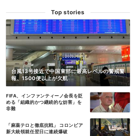
Top stories
台風13号接近で中国東部に最高レベルの警戒警
報、1500便以上が欠航
FIFA、インファンティーノ会長を貶
める「組織的かつ継続的な妨害」を
非難
「麻薬テロと徹底抗戦」 コロンビア
新大統領就任翌日に連続爆破