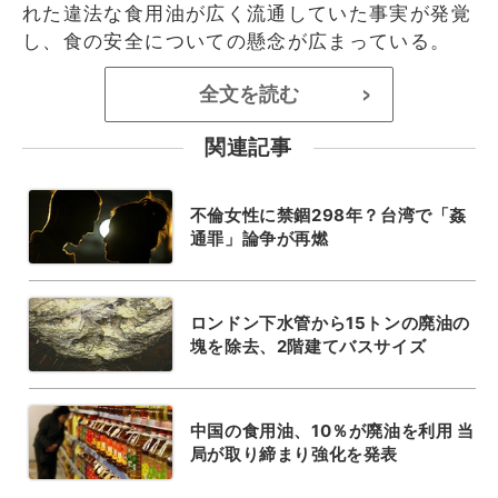
れた違法な食用油が広く流通していた事実が発覚
し、食の安全についての懸念が広まっている。
全文を読む
>
関連記事
不倫女性に禁錮298年？台湾で「姦
通罪」論争が再燃
ロンドン下水管から15トンの廃油の
塊を除去、2階建てバスサイズ
中国の食用油、10％が廃油を利用 当
局が取り締まり強化を発表