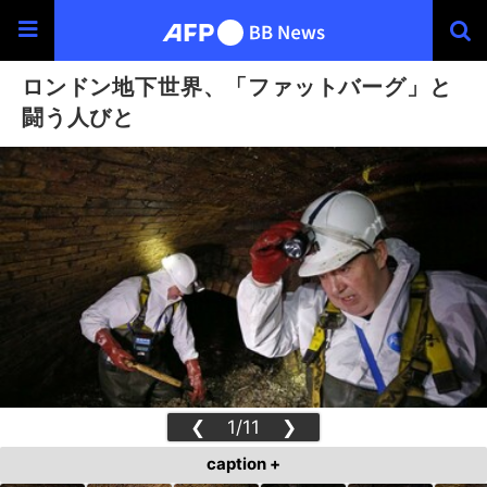
ロンドン地下世界、「ファットバーグ」と
闘う人びと
❮
1/11
❯
caption +