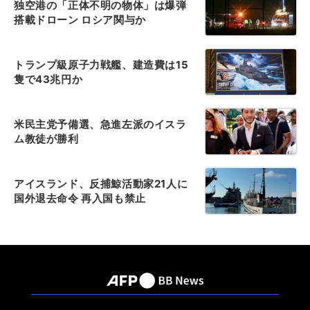
独空港の「正体不明の物体」は爆弾
搭載ドローン ロシア関与か
トランプ級原子力戦艦、建造費は15
隻で43兆円か
米民主党予備選、急進左派のイスラ
ム教徒が勝利
アイスランド、反捕鯨活動家21人に
国外退去命令 再入国も禁止