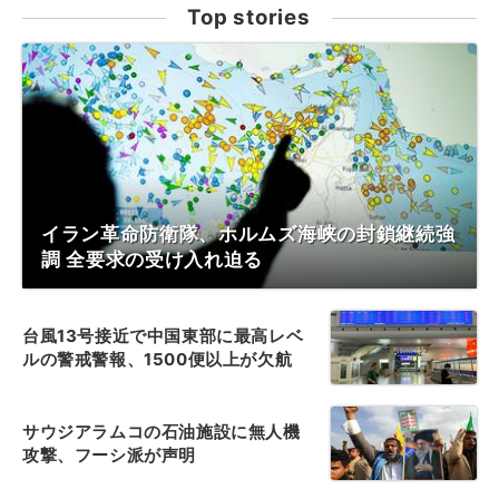
Top stories
イラン革命防衛隊、ホルムズ海峡の封鎖継続強
調 全要求の受け入れ迫る
台風13号接近で中国東部に最高レベ
ルの警戒警報、1500便以上が欠航
サウジアラムコの石油施設に無人機
攻撃、フーシ派が声明