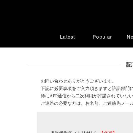
Latest
Popular
N
記
お問い合わせありがとうございます。
下記に必要事項をご入力頂きますと許諾部門
稀にAFP通信から二次利用が許諾されていな
ご連絡の必要な方は、お名前、ご連絡先メー