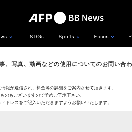
ews
SDGs
Sports
Focus
P
∨
∨
∨
事、写真、動画などの使用についてのお問い合
に情報が送信され、料金等の詳細をご案内させて頂きます。
いものもございますので予めご了承下さい。
ルアドレスをご記入いただきますようお願いいたします。