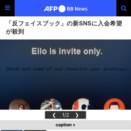
「反フェイスブック」の新SNSに入会希望
が殺到
❮
1/2
❯
caption +