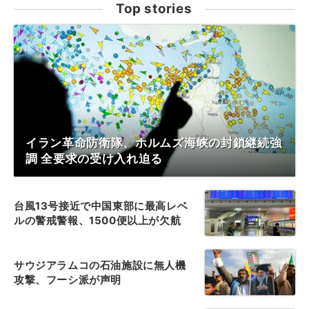
Top stories
イラン革命防衛隊、ホルムズ海峡の封鎖継続強
調 全要求の受け入れ迫る
台風13号接近で中国東部に最高レベ
ルの警戒警報、1500便以上が欠航
サウジアラムコの石油施設に無人機
攻撃、フーシ派が声明