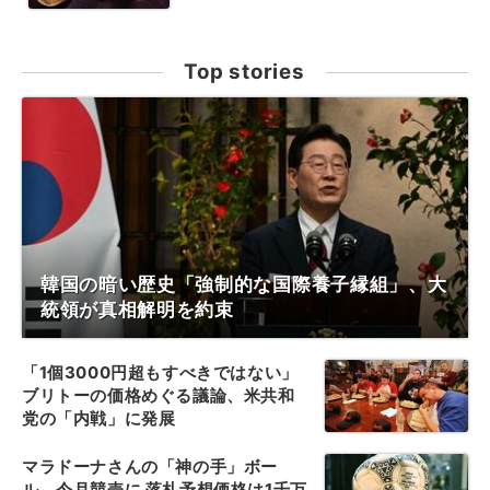
Top stories
韓国の暗い歴史「強制的な国際養子縁組」、大
統領が真相解明を約束
「1個3000円超もすべきではない」
ブリトーの価格めぐる議論、米共和
党の「内戦」に発展
マラドーナさんの「神の手」ボー
ル、今月競売に 落札予想価格は1千万