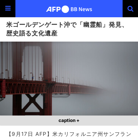
米ゴールデンゲート沖で「幽霊船」発見、
歴史語る文化遺産
caption +
【9月17日 AFP】米カリフォルニア州サンフラン