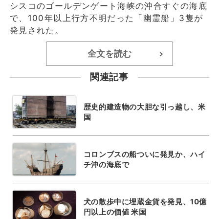
シスコのゴールデンゲート海峡の沖合すぐの海底
で、100年以上行方不明だった「幽霊船」3隻が
発見された。
全文を読む
>
関連記事
歴史的建造物の大胆な引っ越し、米
国
コロンブスの船ついに発見か、ハイ
チ沖の海底で
犬の散歩中に埋蔵金貨を発見、10億
円以上の価値 米国