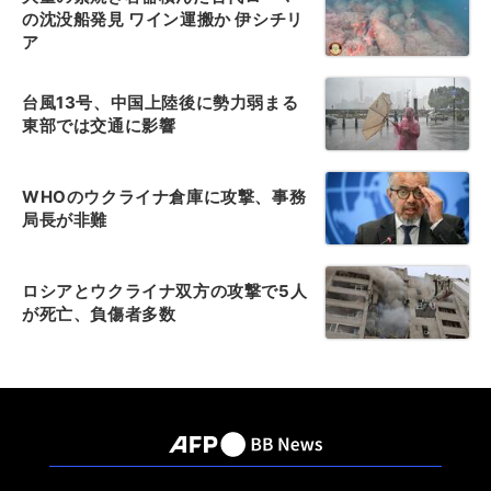
の沈没船発見 ワイン運搬か 伊シチリ
ア
台風13号、中国上陸後に勢力弱まる
東部では交通に影響
WHOのウクライナ倉庫に攻撃、事務
局長が非難
ロシアとウクライナ双方の攻撃で5人
が死亡、負傷者多数