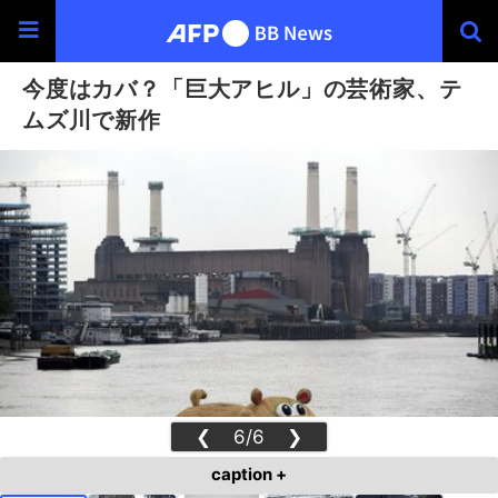
今度はカバ？「巨大アヒル」の芸術家、テ
ムズ川で新作
❮
6/6
❯
caption +