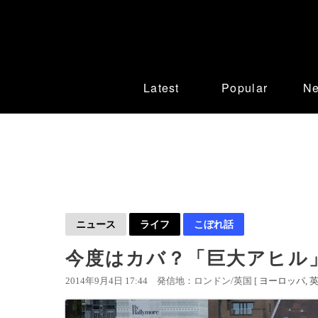
Latest
Popular
N
ニュース
ライフ
こぼれ話
今度はカバ？「巨大アヒル
2014年9月4日 17:44
発信地：ロンドン/英国 [
ヨーロッパ