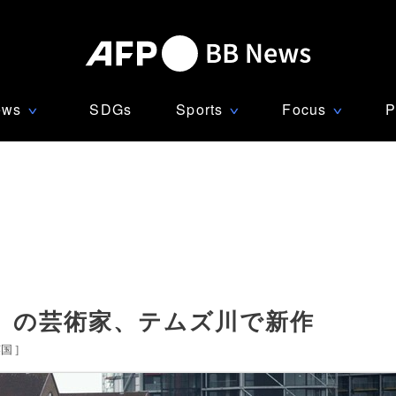
ews
SDGs
Sports
Focus
P
∨
∨
∨
」の芸術家、テムズ川で新作
英国
]