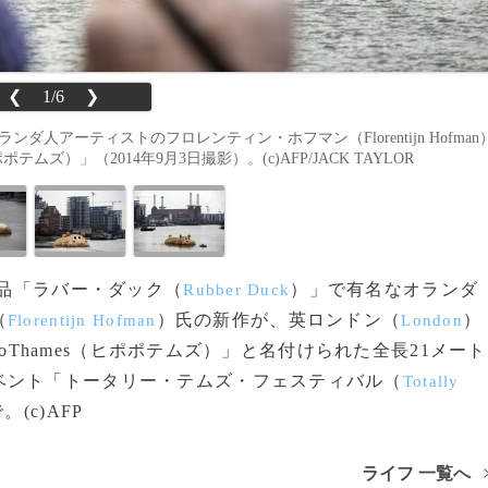
❮
1/6
❯
ンダ人アーティストのフロレンティン・ホフマン（Florentijn Hofman
テムズ）」（2014年9月3日撮影）。(c)AFP/JACK TAYLOR
作品「ラバー・ダック（
）」で有名なオランダ
Rubber Duck
（
）氏の新作が、英ロンドン（
）
Florentijn Hofman
London
poThames（ヒポポテムズ）」と名付けられた全長21メート
ベント「トータリー・テムズ・フェスティバル（
Totally
(c)AFP
ライフ 一覧へ