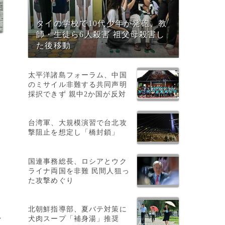
タイの学校で10代少年が発砲、教
師・生徒ら6人殺害 祖父母殺害し
た後移動
）
太平洋諸島フォーラム、中国
のミサイル非難する共同声明
採択できず 親中2か国が反対
台湾軍、大規模演習で台北攻
撃阻止を想定し「橋封鎖」
国連事務総長、ロシアとウク
ライナ両国を非難 民間人狙っ
た攻撃めぐり
北朝鮮指導部、夏バテ対策に
>
犬肉スープ「補身湯」推奨