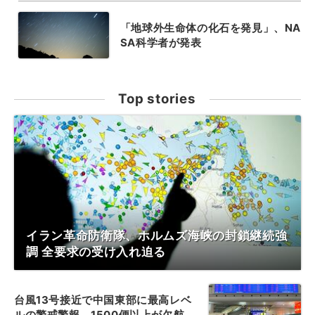
「地球外生命体の化石を発見」、NA
SA科学者が発表
Top stories
イラン革命防衛隊、ホルムズ海峡の封鎖継続強
調 全要求の受け入れ迫る
台風13号接近で中国東部に最高レベ
ルの警戒警報、1500便以上が欠航