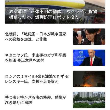
独空港に「正体不明の物体」 ウクライナ貨物
機狙ったか、爆弾処理ロボット投入
北朝鮮、「戦犯国・日本が戦争国家
への変貌を加速」と非難
ネタニヤフ氏、米主導のガザ和平案
を拒否 修正意見を送付
ロシアのミサイル1発も迎撃できず ゼ
レンスキー氏、支援不足を訴え
持つ者と持たざる者の格差、酷暑が
浮き彫りに 韓国