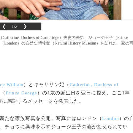
❮
1/2
❯
erine, Duchess of Cambridge）夫妻の長男、ジョージ王子（Prince
don）の自然史博物館（Natural History Museum）を訪れた一家の
）とキャサリン妃（
nce William
Catherine, Duchess of
子（
）の1歳の誕生日を翌日に控え、ここ1年
Prince George
葉に感謝するメッセージを発表した。
新たな家族写真を公開。写真にはロンドン（
）の
London
、チョウに興味を示すジョージ王子の姿が捉えられてい