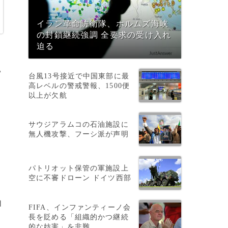
イラン革命防衛隊、ホルムズ海峡
の封鎖継続強調 全要求の受け入れ
迫る
写
台風13号接近で中国東部に最
高レベルの警戒警報、1500便
以上が欠航
サウジアラムコの石油施設に
無人機攻撃、フーシ派が声明
パトリオット保管の軍施設上
空に不審ドローン ドイツ西部
自
FIFA、インファンティーノ会
長を貶める「組織的かつ継続
的な妨害」を非難