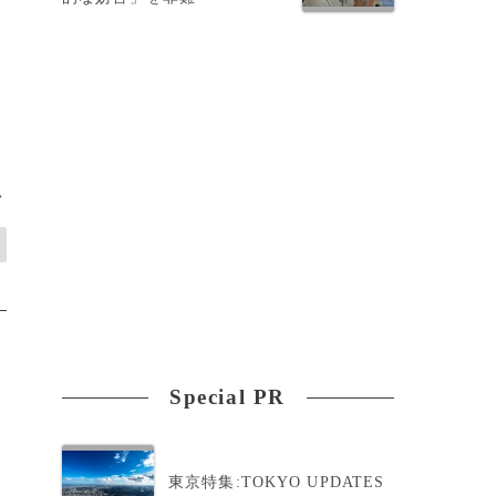
>
Special PR
東京特集:TOKYO UPDATES