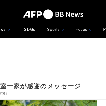
ews
SDGs
Sports
Focus
P
∨
∨
∨
王室一家が感謝のメッセージ
英国
]