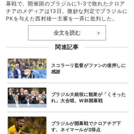
幕戦で、開催国のブラジルに1-3で敗れたクロア
チアのメディアは13日、微妙な判定でブラジルに
PKを与えた西村雄一主審を一斉に批判した。
全文を読む
>
関連記事
スコラーリ監督がファンの後押しに
感謝
ブラジル大統領に観衆が「くそった
れ」大合唱、W杯開幕戦
ブラジルが開幕戦でクロアチア下
す、ネイマールが2得点