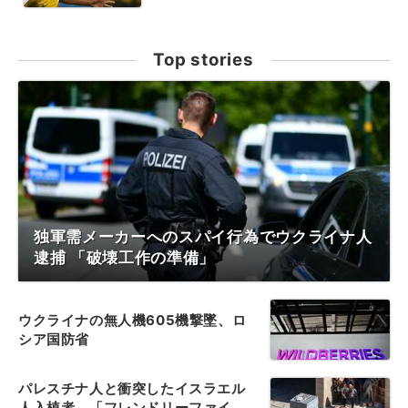
Top stories
独軍需メーカーへのスパイ行為でウクライナ人
逮捕 「破壊工作の準備」
ウクライナの無人機605機撃墜、ロ
シア国防省
パレスチナ人と衝突したイスラエル
人入植者、「フレンドリーファイ