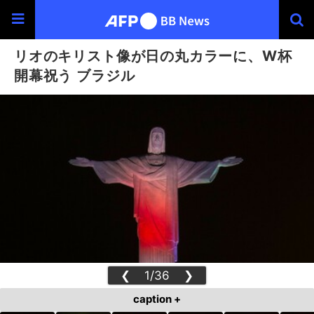
リオのキリスト像が日の丸カラーに、W杯
開幕祝う ブラジル
❮
1/36
❯
caption +