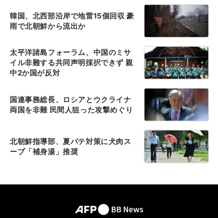
韓国、北西部沿岸で地雷15個回収 豪
雨で北朝鮮から流出か
太平洋諸島フォーラム、中国のミサ
イル非難する共同声明採択できず 親
中2か国が反対
国連事務総長、ロシアとウクライナ
両国を非難 民間人狙った攻撃めぐり
北朝鮮指導部、夏バテ対策に犬肉ス
ープ「補身湯」推奨