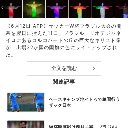
【6月12日 AFP】サッカーW杯ブラジル大会の開
幕を翌日に控えた11日、ブラジル・リオデジャネ
イロにあるコルコバードの丘の巨大なキリスト像
が、出場32か国の国旗の色にライトアップされ
た。
全文を読む
>
関連記事
ベースキャンプ地イトゥで練習行う
ザック日本
W杯開幕戦は西村主審、ブラジルに