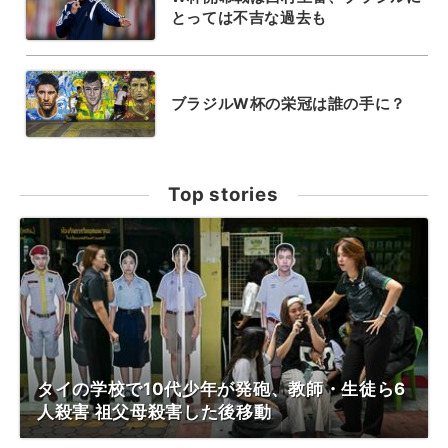
とっては不吉な過去も
ブラジルW杯の栄冠は誰の手に？
Top stories
タイの学校で10代少年が発砲、教師・生徒ら6
人殺害 祖父母殺害した後移動