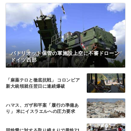
パトリオット保管の軍施設上空に不審ドローン
ドイツ西部
「麻薬テロと徹底抗戦」 コロンビア
新大統領就任翌日に連続爆破
ハマス、ガザ和平案「履行の準備あ
り」 米にイスラエルへの圧力要求
同性愛に対する取り締まりで男性71