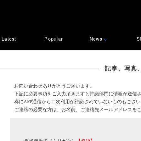
Latest
Popular
News
S
∨
記事、写真
お問い合わせありがとうございます。
下記に必要事項をご入力頂きますと許諾部門に情報が送信
稀にAFP通信から二次利用が許諾されていないものもござ
ご連絡の必要な方は、お名前、ご連絡先メールアドレスを