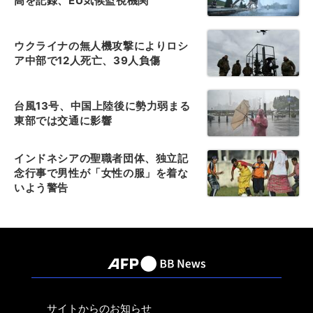
高を記録、EU気候監視機関
ウクライナの無人機攻撃によりロシ
ア中部で12人死亡、39人負傷
台風13号、中国上陸後に勢力弱まる
東部では交通に影響
インドネシアの聖職者団体、独立記
念行事で男性が「女性の服」を着な
いよう警告
サイトからのお知らせ