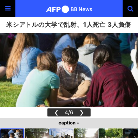
米シアトルの大学で乱射、1人死亡 3人負傷
❮
4/6
❯
caption +