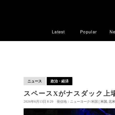
Latest
Popular
N
ニュース
政治・経済
スペースXがナスダック上場
2026年6月13日 8:29
発信地：ニューヨーク/米国 [
米国
北