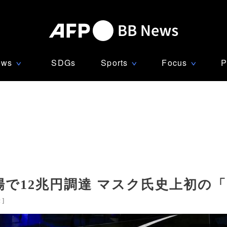
ews
SDGs
Sports
Focus
P
∨
∨
∨
で12兆円調達 マスク氏史上初の「
米
]