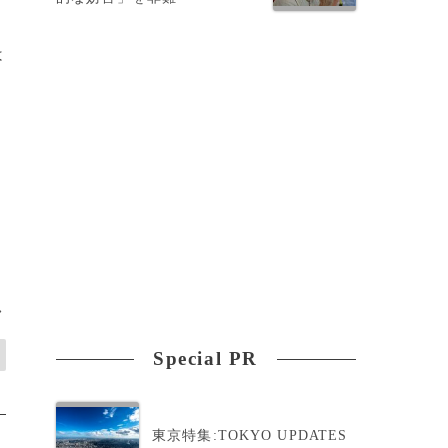
、
は
>
Special PR
東京特集:TOKYO UPDATES