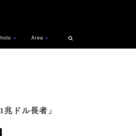
hoto
Area
∨
∨
1兆ドル長者」