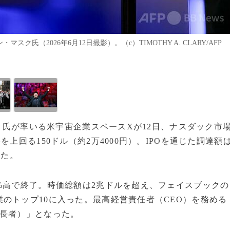
（2026年6月12日撮影）。（c）TIMOTHY A. CLARY/AFP
スク氏が率いる米宇宙企業スペースXが12日、ナスダック市
上回る150ドル（約2万4000円）。IPOを通じた調達額
えた。
%高で終了。時価総額は2兆ドルを超え、フェイスブックの
のトップ10に入った。最高経営責任者（CEO）を務める
ル長者）」となった。