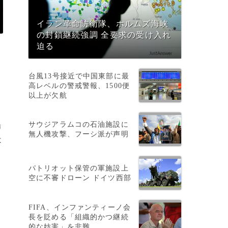
イラン革命防衛隊、ホルムズ海峡
の封鎖継続強調 全要求の受け入れ
迫る
台風13号接近で中国東部に最
高レベルの警戒警報、1500便
以上が欠航
サウジアラムコの石油施設に
場
無人機攻撃、フーシ派が声明
は
パトリオット保管の軍施設上
空に不審ドローン ドイツ西部
FIFA、インファンティーノ会
長を貶める「組織的かつ継続
的な妨害」を非難