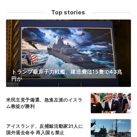
Top stories
トランプ級原子力戦艦、建造費は15隻で43兆
円か
米民主党予備選、急進左派のイスラ
ム教徒が勝利
アイスランド、反捕鯨活動家21人に
国外退去命令 再入国も禁止