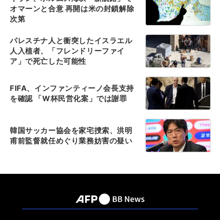
オマーンと合意 再開は米の封鎖解除
次第
パレスチナ人と衝突したイスラエル
人入植者、「フレンドリーファイ
ア」で死亡した可能性
FIFA、インファンティーノ会長支持
を確認 「W杯民営化案」では謝罪
韓国サッカー協会を家宅捜索、洪明
甫前監督就任めぐり業務妨害の疑い