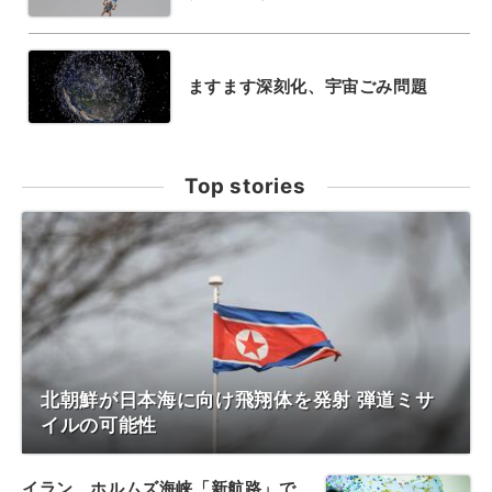
ますます深刻化、宇宙ごみ問題
Top stories
北朝鮮が日本海に向け飛翔体を発射 弾道ミサ
イルの可能性
イラン、ホルムズ海峡「新航路」で