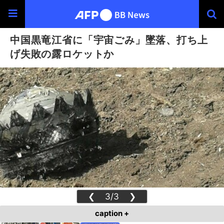
中国黒竜江省に「宇宙ごみ」墜落、打ち上
げ失敗の露ロケットか
❮
3/3
❯
caption +