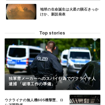
地球の生命誕生は火星の隕石きっか
けか、新説発表
Top stories
独軍需メーカーへのスパイ行為でウクライナ人
逮捕 「破壊工作の準備」
ウクライナの無人機605機撃墜、ロ
シア国防省