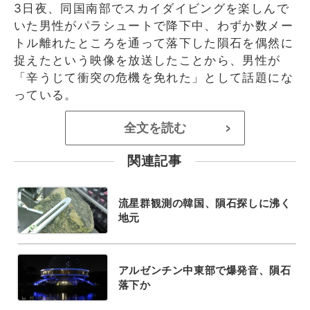
3日夜、同国南部でスカイダイビングを楽しんで
いた男性がパラシュートで降下中、わずか数メー
トル離れたところを通って落下した隕石を偶然に
捉えたという映像を放送したことから、男性が
「辛うじて衝突の危機を免れた」として話題にな
っている。
全文を読む
>
関連記事
流星群観測の韓国、隕石探しに沸く
地元
アルゼンチン中東部で爆発音、隕石
落下か