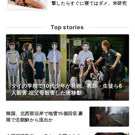
撃したらすぐに寝てはダメ、米研究
Top stories
タイの学校で10代少年が発砲、教師・生徒ら6
人殺害 祖父母殺害した後移動
韓国、北西部沿岸で地雷15個回収 豪
雨で北朝鮮から流出か