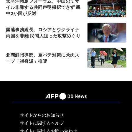
太平洋諸島フォーラム、中国のミサ
イル非難する共同声明採択できず 親
中2か国が反対
国連事務総長、ロシアとウクライナ
両国を非難 民間人狙った攻撃めぐり
北朝鮮指導部、夏バテ対策に犬肉ス
ープ「補身湯」推奨
サイトからのお知らせ
サイトに関するヘルプ
サイトに関するお問い合わせ