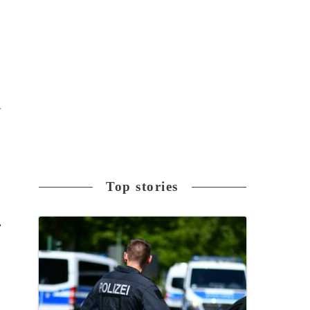
告
Top stories
脅