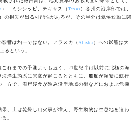
gov」に掲載された報告書は、地元資本のある調査の結果として、
）、ミシシッピ、テキサス（
）各州の沿岸部では、
a
Texas
0億円）の損失が出る可能性があるが、その半分は気候変動に関
影響は均一ではない。アラスカ（
）への影響は大
Alaska
に上るという。
これまでの予測よりも速く、21世紀半ば以前に北極の海
り海洋生態系に異変が起こるとともに、船舶が頻繁に航行
の一方で、海岸浸食が進み沿岸地域の街などにおよぶ危機
果、土は乾燥し山火事が増え、野生動物は生息地を追わ
かる。