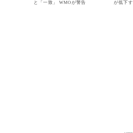
と「一致」 WMOが警告
が低下す