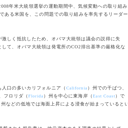
2008年米大統領選挙の運動期間中、気候変動への取り組み
つである米国を、この問題での取り組みを率先するリーダ
激しく抵抗したため、オバマ大統領は議会の説得に失
して、オバマ大統領は発電所のCO2排出基準の厳格化な
も人口の多いカリフォルニア（
）州での干ばつ、
California
、フロリダ（
）州を中心に東海岸（
）で
Florida
East Coast
）州などの低地では海面上昇による浸食が始まっていると