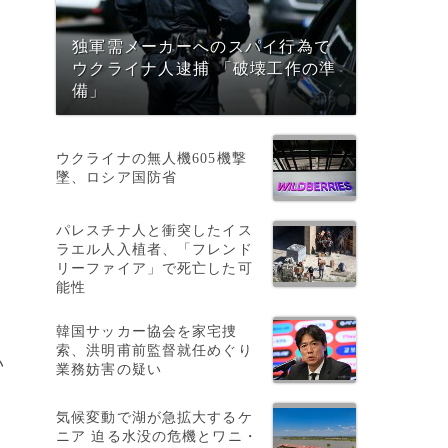
独軍需メーカーへのスパイ行為で
ー
ウクライナ人逮捕 「破壊工作の準
備」
ウクライナの無人機605機撃
墜、ロシア国防省
パレスチナ人と衝突したイス
ラエル人入植者、「フレンド
リーファイア」で死亡した可
能性
韓国サッカー協会を家宅捜
索、洪明甫前監督就任めぐり
い
業務妨害の疑い
気候変動で湖が急拡大するケ
ニア 迫る水没の危機とワニ・