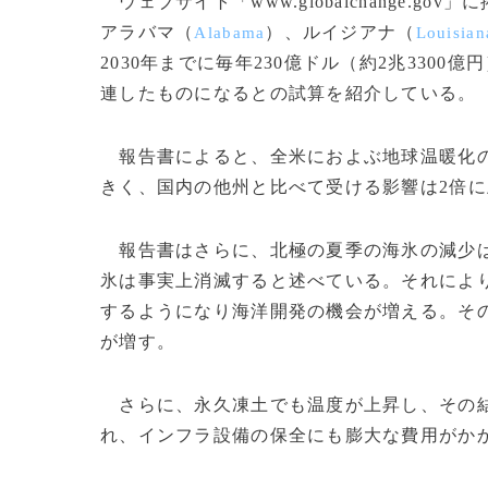
ウェブサイト「www.globalchange.
アラバマ（
）、ルイジアナ（
Alabama
Louisian
2030年までに毎年230億ドル（約2兆330
連したものになるとの試算を紹介している。
報告書によると、全米におよぶ地球温暖化の
きく、国内の他州と比べて受ける影響は2倍
報告書はさらに、北極の夏季の海氷の減少は
氷は事実上消滅すると述べている。それによ
するようになり海洋開発の機会が増える。そ
が増す。
さらに、永久凍土でも温度が上昇し、その結
れ、インフラ設備の保全にも膨大な費用がか