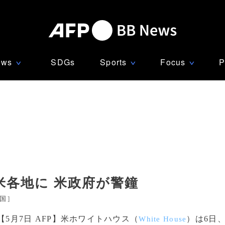
ews
SDGs
Sports
Focus
P
∨
∨
∨
米各地に 米政府が警鐘
国
]
【5月7日 AFP】米ホワイトハウス（
）は6日
White House