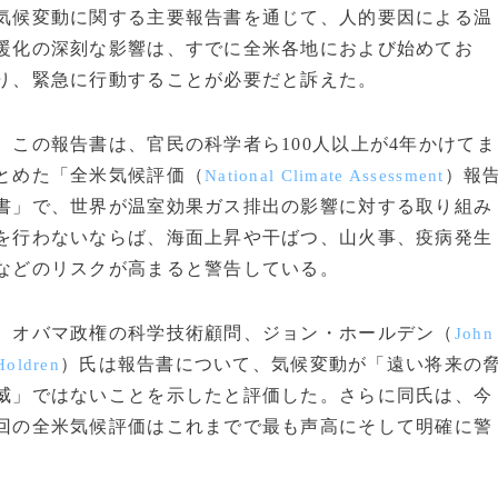
気候変動に関する主要報告書を通じて、人的要因による温
暖化の深刻な影響は、すでに全米各地におよび始めてお
り、緊急に行動することが必要だと訴えた。
この報告書は、官民の科学者ら100人以上が4年かけてま
とめた「全米気候評価（
）報
National Climate Assessment
書」で、世界が温室効果ガス排出の影響に対する取り組み
を行わないならば、海面上昇や干ばつ、山火事、疫病発生
などのリスクが高まると警告している。
オバマ政権の科学技術顧問、ジョン・ホールデン（
John
）氏は報告書について、気候変動が「遠い将来の
Holdren
威」ではないことを示したと評価した。さらに同氏は、今
回の全米気候評価はこれまでで最も声高にそして明確に警