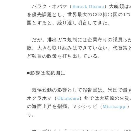
バラク・オバマ（
）大統領は
Barack Obama
を優先課題とし、世界最大のCO2排出国の1
国とすると、繰り返し明言してきた。
だが、排出ガス規制には企業寄りの議員らが
敗。大きな取り組みはできていない。代替策と
ど独自の政策を打ち出している。
■影響は広範囲に
気候変動の影響として報告書は、米国で最
オクラホマ（
）州では大草原の火災
Oklahoma
の海面上昇を指摘。ミシシッピ（
Mississippi
う。