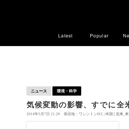
Latest
Popular
N
ニュース
環境・科学
気候変動の影響、すでに全
2014年5月7日 21:29
発信地：ワシントンD.C./米国 [
北米
米