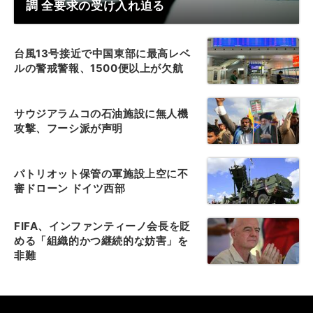
調 全要求の受け入れ迫る
台風13号接近で中国東部に最高レベ
ルの警戒警報、1500便以上が欠航
サウジアラムコの石油施設に無人機
攻撃、フーシ派が声明
パトリオット保管の軍施設上空に不
審ドローン ドイツ西部
FIFA、インファンティーノ会長を貶
める「組織的かつ継続的な妨害」を
非難