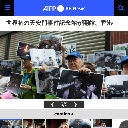
世界初の天安門事件記念館が開館、香港
❮
5/5
❯
caption +