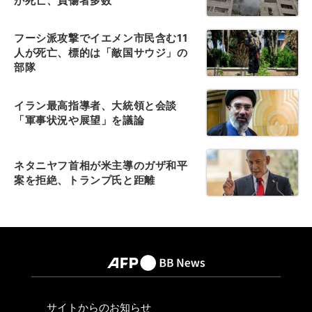
が死亡、負傷者多数
フーシ派攻撃でイエメン市民含む11
人が死亡、標的は「敵国サウジ」の
部隊
イラン最高指導者、大統領と会談
「軍事状況や展望」を議論
ネタニヤフ首相が米主導のガザ和平
案を拒絶、トランプ氏と距離
サイトからのお知らせ