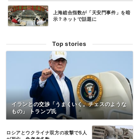
上海総合指数が「天安門事件」を暗
示？ネットで話題に
Top stories
イランとの交渉「うまくいく。チェスのような
もの」 トランプ氏
ロシアとウクライナ双方の攻撃で5人