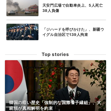
天安門広場で自動車炎上、5人死亡
38人負傷
「ジハードを呼びかけた」、新疆ウ
イグル自治区で139人拘束
Top stories
韓国の暗い歴史「強制的な国際養子縁組」、大
統領が真相解明を約束