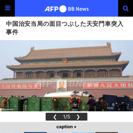
中国治安当局の面目つぶした天安門車突入
事件
❮
1/5
❯
caption +