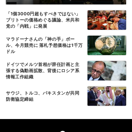
「1個3000円超もすべきではない」
ブリトーの価格めぐる議論、米共和
党の「内戦」に発展
マラドーナさんの「神の手」ボー
ル、今月競売に 落札予想価格は1千万
ドル
ドイツでメルツ首相が辞任計画と主
張する偽動画拡散、背後にロシア系
情報工作組織
サウジ、トルコ、パキスタンが共同
防衛協定締結