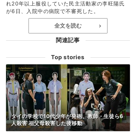
れ20年以上服役していた民主活動家の李旺陽氏
が6日、入院中の病院で不審死した。
全文を読む
>
関連記事
Top stories
タイの学校で10代少年が発砲、教師・生徒ら6
人殺害 祖父母殺害した後移動