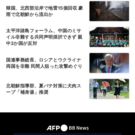
韓国、北西部沿岸で地雷15個回収 豪
雨で北朝鮮から流出か
太平洋諸島フォーラム、中国のミサ
イル非難する共同声明採択できず 親
中2か国が反対
国連事務総長、ロシアとウクライナ
両国を非難 民間人狙った攻撃めぐり
北朝鮮指導部、夏バテ対策に犬肉ス
ープ「補身湯」推奨