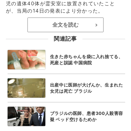
児の遺体40体が霊安室に放置されていたこと
が、当局の14日の発表により分かった。
全文を読む
>
関連記事
生きた赤ちゃんを袋に入れ捨てる、
死産と誤認 中国病院
出産中に医師が大げんか、生まれた
女児は死亡 ブラジル
ブラジルの医師、患者300人殺害容
疑 ベッド空けるためか