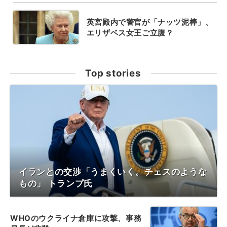
英宮殿内で警官が「ナッツ泥棒」、
エリザベス女王ご立腹？
Top stories
イランとの交渉「うまくいく。チェスのような
もの」 トランプ氏
WHOのウクライナ倉庫に攻撃、事務