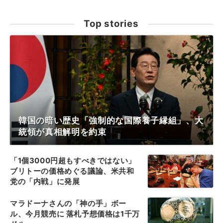
Top stories
韓国の暗い歴史「強制的な国際養子縁組」、大
統領が真相解明を約束
「1個3000円超もすべきではない」
ブリトーの価格めぐる議論、米共和
党の「内戦」に発展
マラドーナさんの「神の手」ボー
ル、今月競売に 落札予想価格は1千万