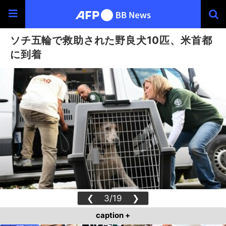
ソチ五輪で救助された野良犬10匹、米首都
に到着
❮
3/19
❯
caption +