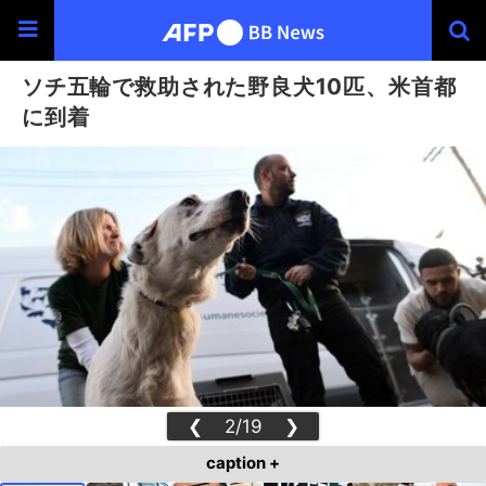
ソチ五輪で救助された野良犬10匹、米首都
に到着
❮
2/19
❯
caption +