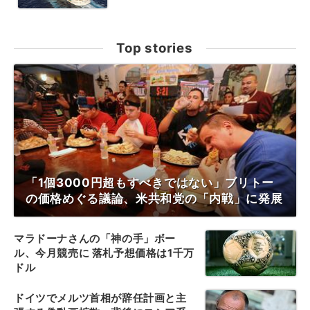
Top stories
「1個3000円超もすべきではない」ブリトー
の価格めぐる議論、米共和党の「内戦」に発展
マラドーナさんの「神の手」ボー
ル、今月競売に 落札予想価格は1千万
ドル
ドイツでメルツ首相が辞任計画と主