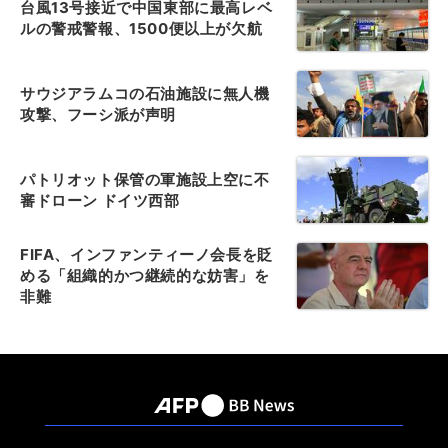
台風13号接近で中国東部に最高レベ
ルの警戒警報、1500便以上が欠航
サウジアラムコの石油施設に無人機
攻撃、フーシ派が声明
パトリオット保管の軍施設上空に不
審ドローン ドイツ西部
FIFA、インファンティーノ会長を貶
める「組織的かつ継続的な妨害」を
非難