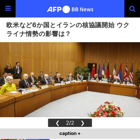
欧米など6か国とイランの核協議開始 ウク
ライナ情勢の影響は？
❮
2/2
❯
caption +