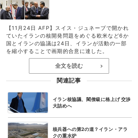
【11月24日 AFP】スイス・ジュネーブで開かれ
ていたイランの核開発問題をめぐる欧米など6か
国とイランの協議は24日、イランが活動の一部
を縮小することで画期的合意に達した。
全文を読む
>
関連記事
イラン核協議、閣僚級に格上げ 交渉
大詰めへ
核兵器への第2の道？イラン・アラ
クの重水炉