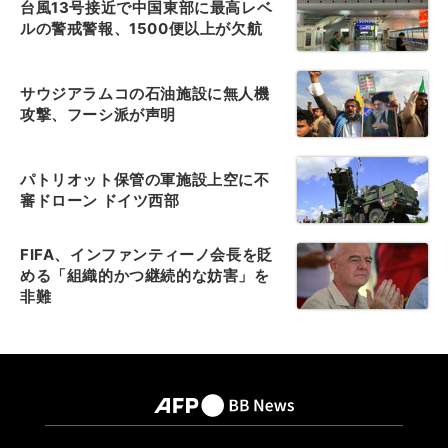
台風13号接近で中国東部に最高レベ
ルの警戒警報、1500便以上が欠航
サウジアラムコの石油施設に無人機
攻撃、フーシ派が声明
パトリオット保管の軍施設上空に不
審ドローン ドイツ西部
FIFA、インファンティーノ会長を貶
める「組織的かつ継続的な妨害」を
非難