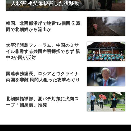
人殺害 祖父母殺害した後移動
韓国、北西部沿岸で地雷15個回収 豪
雨で北朝鮮から流出か
太平洋諸島フォーラム、中国のミサ
イル非難する共同声明採択できず 親
中2か国が反対
国連事務総長、ロシアとウクライナ
両国を非難 民間人狙った攻撃めぐり
北朝鮮指導部、夏バテ対策に犬肉ス
ープ「補身湯」推奨