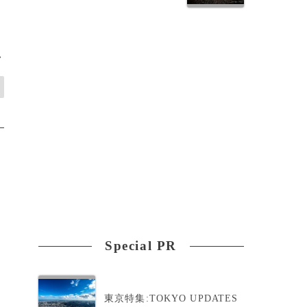
>
Special PR
東京特集:TOKYO UPDATES