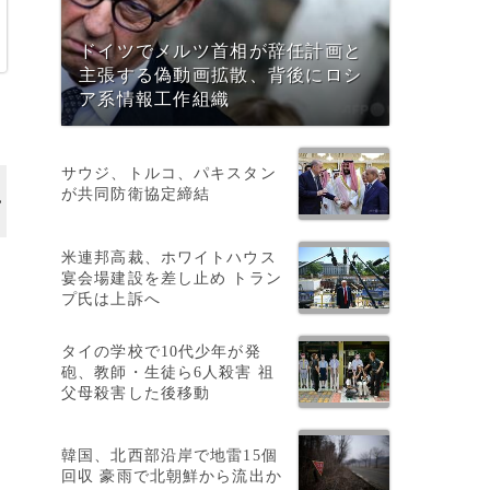
ドイツでメルツ首相が辞任計画と
主張する偽動画拡散、背後にロシ
ア系情報工作組織
サウジ、トルコ、パキスタン
が共同防衛協定締結
米連邦高裁、ホワイトハウス
宴会場建設を差し止め トラン
プ氏は上訴へ
タイの学校で10代少年が発
砲、教師・生徒ら6人殺害 祖
父母殺害した後移動
韓国、北西部沿岸で地雷15個
回収 豪雨で北朝鮮から流出か