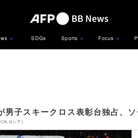
ews
SDGs
Sports
Focus
P
∨
∨
∨
が男子スキークロス表彰台独占、ソ
CIS
ロシア
]