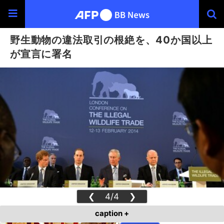
野生動物の違法取引の根絶を、40か国以上
が宣言に署名
❮
4/4
❯
caption +