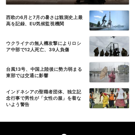
西欧の6月と7月の暑さは観測史上最
高を記録、EU気候監視機関
ウクライナの無人機攻撃によりロシ
ア中部で12人死亡、39人負傷
台風13号、中国上陸後に勢力弱まる
東部では交通に影響
インドネシアの聖職者団体、独立記
念行事で男性が「女性の服」を着な
いよう警告