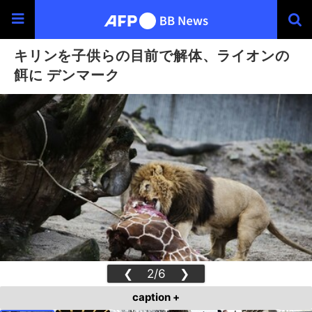
キリンを子供らの目前で解体、ライオンの
餌に デンマーク
❮
2/6
❯
caption +