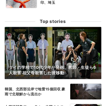
印、埼玉
Top stories
タイの学校で10代少年が発砲、教師・生徒ら6
人殺害 祖父母殺害した後移動
韓国、北西部沿岸で地雷15個回収 豪
雨で北朝鮮から流出か