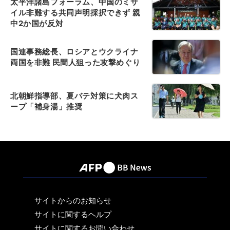
太平洋諸島フォーラム、中国のミサ
イル非難する共同声明採択できず 親
中2か国が反対
国連事務総長、ロシアとウクライナ
両国を非難 民間人狙った攻撃めぐり
北朝鮮指導部、夏バテ対策に犬肉ス
ープ「補身湯」推奨
サイトからのお知らせ
サイトに関するヘルプ
サイトに関するお問い合わせ