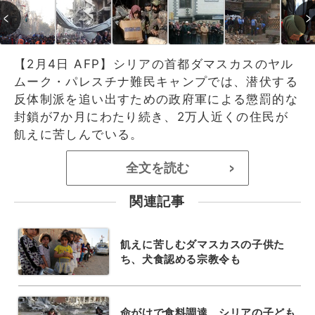
【2月4日 AFP】シリアの首都ダマスカスのヤル
ムーク・パレスチナ難民キャンプでは、潜伏する
反体制派を追い出すための政府軍による懲罰的な
封鎖が7か月にわたり続き、2万人近くの住民が
飢えに苦しんでいる。
全文を読む
>
関連記事
飢えに苦しむダマスカスの子供た
ち、犬食認める宗教令も
命がけで食料調達、シリアの子ども