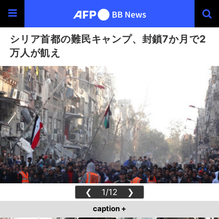
シリア首都の難民キャンプ、封鎖7か月で2
万人が飢え
❮
1/12
❯
caption +