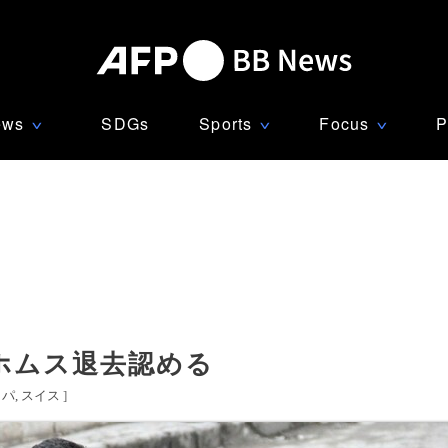
ews
SDGs
Sports
Focus
P
∨
∨
∨
ホムス退去認める
ッパ
スイス
]