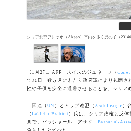
シリア北部アレッポ（Aleppo）市内を歩く男の子（2014年1
【1月27日 AFP】スイスのジュネーブ（
Genev
で26日、数か月にわたり政府軍により包囲さ
性や子供を安全に避難させることを、シリア
国連（
）とアラブ連盟（
）
UN
Arab League
（
）氏は、シリア政権と反体
Lakhdar Brahimi
見で、バッシャール・アサド（
Bashar al-Assa
合意したと述べた。