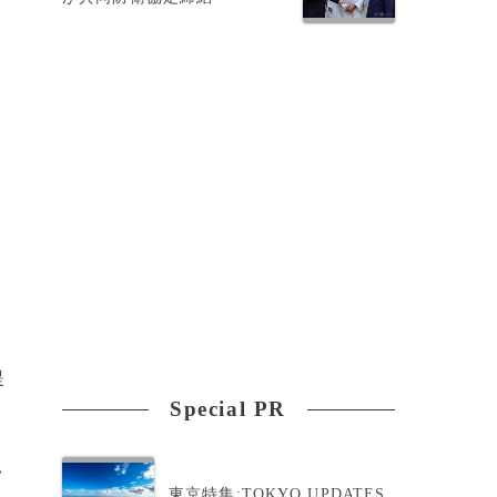
提
Special PR
>
東京特集:TOKYO UPDATES