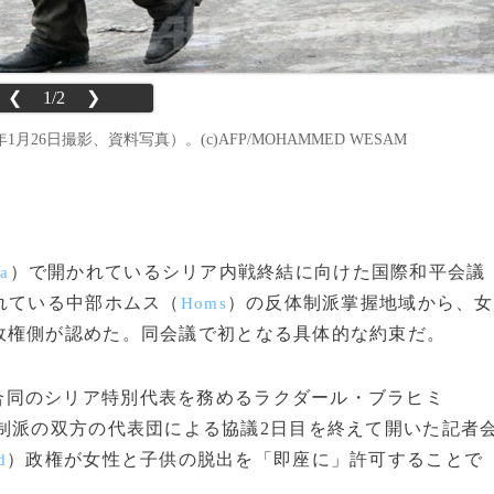
❮
1/2
❯
月26日撮影、資料写真）。(c)AFP/MOHAMMED WESAM
）で開かれているシリア内戦終結に向けた国際和平会議
a
れている中部ホムス（
）の反体制派掌握地域から、女
Homs
政権側が認めた。同会議で初となる具体的な約束だ。
合同のシリア特別代表を務めるラクダール・ブラヒミ
制派の双方の代表団による協議2日目を終えて開いた記者
）政権が女性と子供の脱出を「即座に」許可することで
d