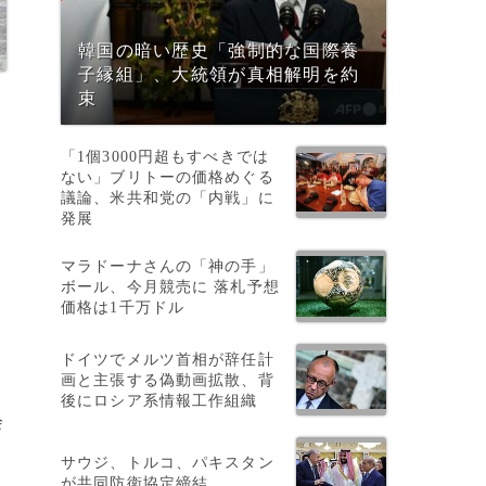
韓国の暗い歴史「強制的な国際養
子縁組」、大統領が真相解明を約
束
「1個3000円超もすべきでは
ない」ブリトーの価格めぐる
議論、米共和党の「内戦」に
発展
マラドーナさんの「神の手」
ボール、今月競売に 落札予想
価格は1千万ドル
ドイツでメルツ首相が辞任計
画と主張する偽動画拡散、背
後にロシア系情報工作組織
会
サウジ、トルコ、パキスタン
が共同防衛協定締結