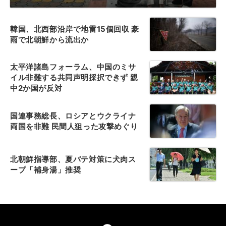
韓国、北西部沿岸で地雷15個回収 豪
雨で北朝鮮から流出か
太平洋諸島フォーラム、中国のミサ
イル非難する共同声明採択できず 親
中2か国が反対
国連事務総長、ロシアとウクライナ
両国を非難 民間人狙った攻撃めぐり
北朝鮮指導部、夏バテ対策に犬肉ス
ープ「補身湯」推奨