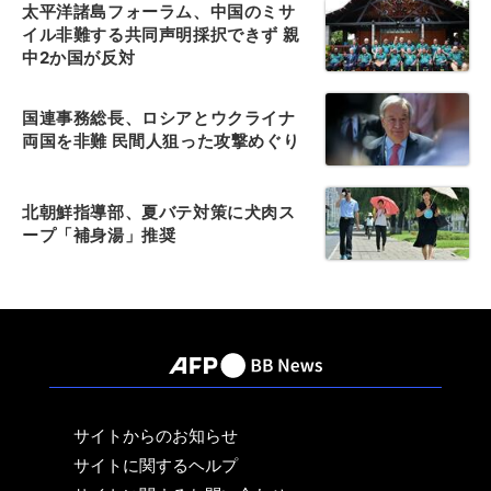
太平洋諸島フォーラム、中国のミサ
イル非難する共同声明採択できず 親
中2か国が反対
国連事務総長、ロシアとウクライナ
両国を非難 民間人狙った攻撃めぐり
北朝鮮指導部、夏バテ対策に犬肉ス
ープ「補身湯」推奨
サイトからのお知らせ
サイトに関するヘルプ