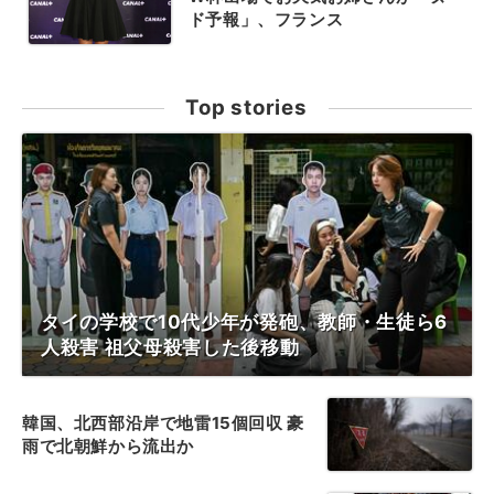
ド予報」、フランス
Top stories
タイの学校で10代少年が発砲、教師・生徒ら6
人殺害 祖父母殺害した後移動
韓国、北西部沿岸で地雷15個回収 豪
雨で北朝鮮から流出か