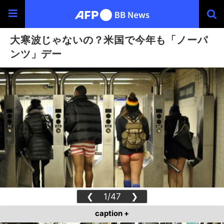
大寒波じゃないの？米国で今年も「ノーパ
ンツ」デー
❮
1/47
❯
caption +