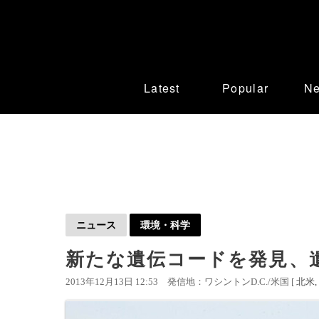
Latest
Popular
N
ニュース
環境・科学
新たな遺伝コードを発見、
2013年12月13日 12:53
発信地：ワシントンD.C./米国 [
北米