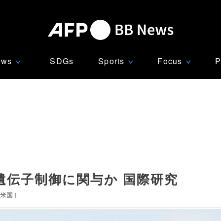
ews
SDGs
Sports
Focus
P
∨
∨
∨
遺伝子制御に関与か 国際研究
米国
]