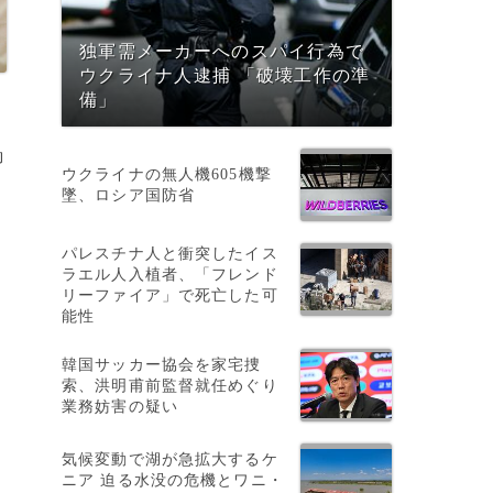
独軍需メーカーへのスパイ行為で
ウクライナ人逮捕 「破壊工作の準
備」
御
ウクライナの無人機605機撃
墜、ロシア国防省
パレスチナ人と衝突したイス
ラエル人入植者、「フレンド
リーファイア」で死亡した可
能性
韓国サッカー協会を家宅捜
索、洪明甫前監督就任めぐり
業務妨害の疑い
気候変動で湖が急拡大するケ
ニア 迫る水没の危機とワニ・