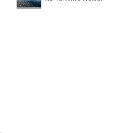
使
か
>