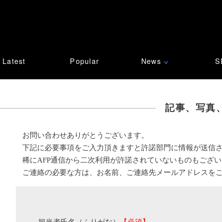
Latest
Popular
News
S
∨
記事、写真
お問い合わせありがとうございます。
下記に必要事項をご入力頂きますと許諾部門に情報が送信
稀にAFP通信から二次利用が許諾されていないものもござ
ご連絡の必要な方は、お名前、ご連絡先メールアドレスを