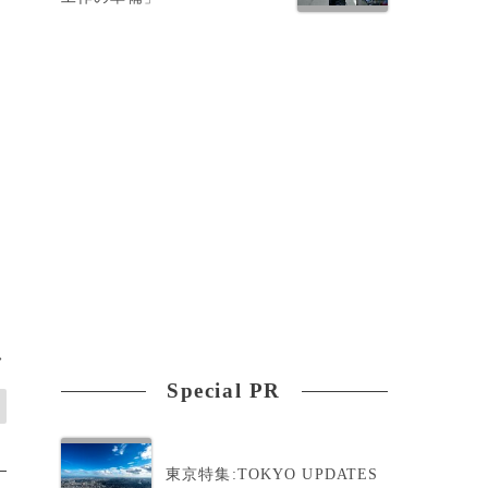
、
>
Special PR
東京特集:TOKYO UPDATES