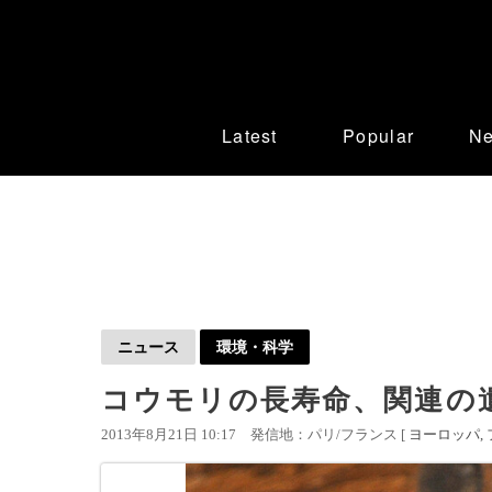
Latest
Popular
N
ニュース
環境・科学
コウモリの長寿命、関連の
2013年8月21日 10:17
発信地：パリ/フランス [
ヨーロッパ