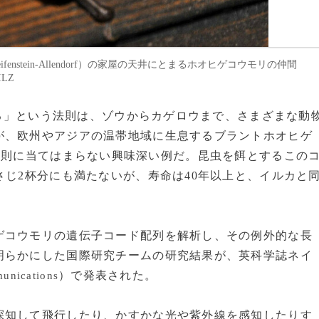
stein-Allendorf）の家屋の天井にとまるホオヒゲコウモリの仲間
ILZ
きする」という法則は、ゾウからカゲロウまで、さまざまな動
が、欧州やアジアの温帯地域に生息するブラントホオヒゲ
は、この法則に当てはまらない興味深い例だ。昆虫を餌とするこの
さじ2杯分にも満たないが、寿命は40年以上と、イルカと
コウモリの遺伝子コード配列を解析し、その例外的な長
明らかにした国際研究チームの研究結果が、英科学誌ネイ
）で発表された。
unications
知して飛行したり、かすかな光や紫外線を感知したりす