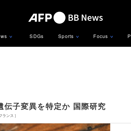
ews
SDGs
Sports
Focus
P
∨
∨
∨
遺伝子変異を特定か 国際研究
フランス
]