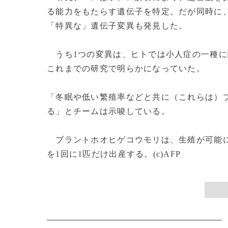
る能力をもたらす遺伝子を特定。だが同時に
「特異な」遺伝子変異も発見した。
うち1つの変異は、ヒトでは小人症の一種に
これまでの研究で明らかになっていた。
「冬眠や低い繁殖率などと共に（これらは）
る」とチームは示唆している。
ブラントホオヒゲコウモリは、生殖が可能に
を1回に1匹だけ出産する。(c)AFP