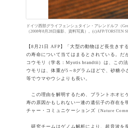
ドイツ西部グライフェンシュタイン・アレンドルフ（Greifen
（2008年8月28日撮影、資料写真）。(c)AFP/TORSTEN S
【8月21日 AFP】「大型の動物ほど長生
の寿命について当てはまるとされている。だ
コウモリ（学名：Myotis brandtii）
ウモリは、体重が5～8グラムほどで、砂糖小
等でウマやウシよりも長い。
この理由を解明するため、ブラントホオヒゲ
寿の原因かもしれない一連の遺伝子の存在を
チャー・コミュニケーションズ（
Nature Comm
研究チームはゲノム解析により、超音波を探