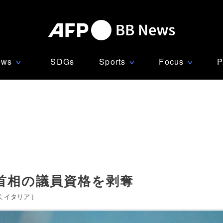
ews
SDGs
Sports
Focus
P
∨
∨
∨
首相の議員資格を剥奪
パ
イタリア
]