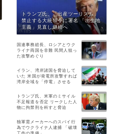
トランプ氏、「出産ツーリズム」
禁止する大統領令に署名 「出生地
主義」見直し継続へ
国連事務総長、ロシアとウク
ライナ両国を非難 民間人狙っ
た攻撃めぐり
イラン、湾岸諸国を脅迫して
いた 米国が発電所攻撃すれば
湾岸全域を「停電」させる
首
トランプ氏、米軍のミサイル
不足報道を否定 リークした人
物に拘禁刑を科すと脅迫
独軍需メーカーへのスパイ行
為でウクライナ人逮捕 「破壊
工作の準備」