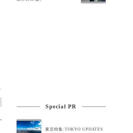
内
>
Special PR
東京特集:TOKYO UPDATES