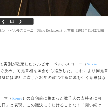
❮
1/3
❯
ルスコーニ（Silvio Berlusconi）元首相（2013年11月27日撮
、脱税で実刑が確定したシルビオ・ベルルスコーニ（
Silvio
数で決め、同元首相を国会から追放した。これにより同元
身には波乱に満ちた20年の政治生命に幕を引く意思はな
ーマ（
）の自宅前に集まった数千人の支持者に向
Rome
む日」と表現、この議決にくじけることなく「闘い続け