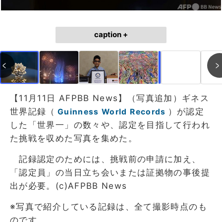
caption +
作成中
画像作成中
【11月11日 AFPBB News】（写真追加）ギネス
世界記録（
）が認定
Guinness World Records
した「世界一」の数々や、認定を目指して行われ
た挑戦を収めた写真を集めた。
記録認定のためには、挑戦前の申請に加え、
「認定員」の当日立ち会いまたは証拠物の事後提
出が必要。(c)AFPBB News
※写真で紹介している記録は、全て撮影時点のも
のです。