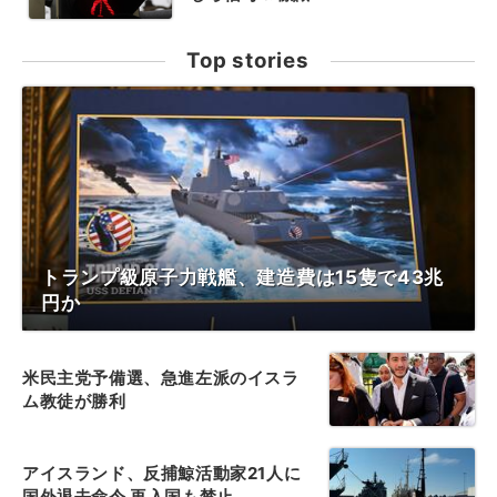
Top stories
トランプ級原子力戦艦、建造費は15隻で43兆
円か
米民主党予備選、急進左派のイスラ
ム教徒が勝利
アイスランド、反捕鯨活動家21人に
国外退去命令 再入国も禁止